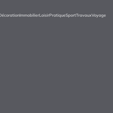
Décoration
Immobilier
Loisir
Pratique
Sport
Travaux
Voyage