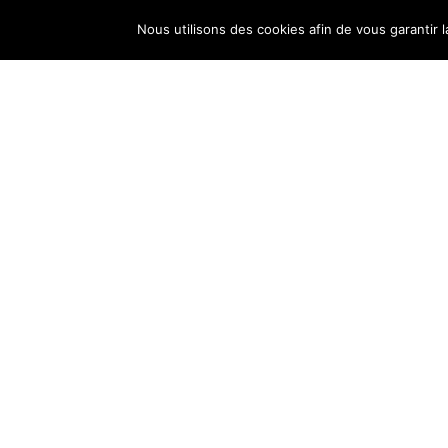
Nous utilisons des cookies afin de vous garantir l
Arnaque en
ligne : les
signes des
sites peu fiables
Des idées de
jeux quand on
s’ennuie sur
internet