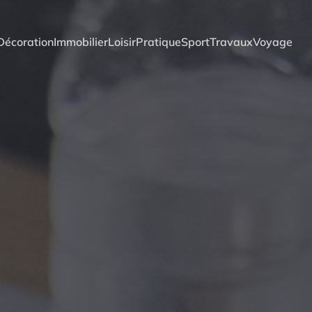
Décoration
Immobilier
Loisir
Pratique
Sport
Travaux
Voyage