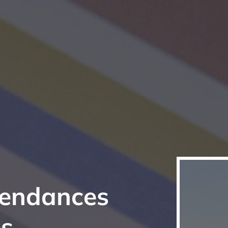
s tendances
es