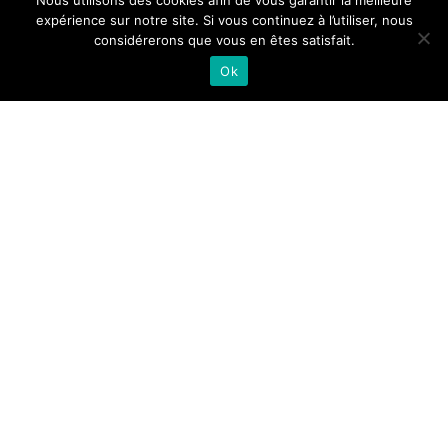
Nous utilisons des cookies afin de vous garantir la meilleure
expérience sur notre site. Si vous continuez à l’utiliser, nous
considérerons que vous en êtes satisfait.
Ok
DÉCOUVREZ NOS ARTICLES