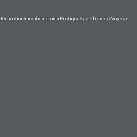
Décoration
Immobilier
Loisir
Pratique
Sport
Travaux
Voyage